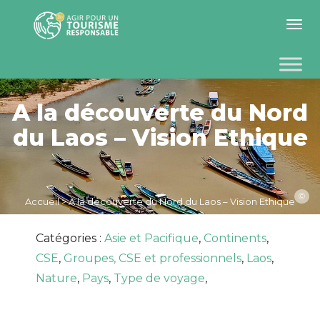
Toggle 
A la découverte du Nord
du Laos – Vision Ethique
©
Accueil
>
A la découverte du Nord du Laos – Vision Ethique
Catégories :
Asie et Pacifique
,
Continents
,
CSE
,
Groupes, CSE et professionnels
,
Laos
,
Nature
,
Pays
,
Type de voyage
,