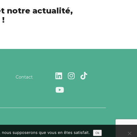
t notre actualité,
 !
Contact
te, nous supposerons que vous en êtes satisfait.
Ok