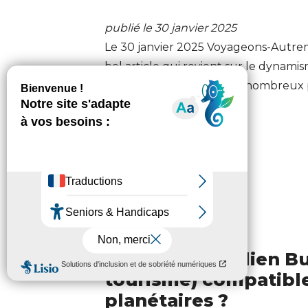
publié le 30 janvier 2025
Le 30 janvier 2025 Voyageons-Autre
bel article qui revient sur le dynami
nouveaux entrants et de nombreux pro
cliquant ici.
Lire la suite
[Tribune de Julien B
tourisme) compatible
planétaires ?