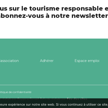
us sur le tourisme responsable e
bonnez-vous à notre newsletter
’association
Adhérer
Espace emploi
litique de confidentialité
 réalisés par
Oxygene Conseil
. Refonte réalisée par
Fée des sites
leure expérience sur notre site web. Si vous continuez à utiliser ce si