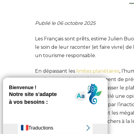
Publié le 06 octobre 2025
Les Français sont prêts, estime Julien Bu
le soin de leur raconter (et faire vivre) de
un tourisme responsable.
En dépassant les
limites planétaires
, l’hu
ses économies). Il est donc urgent de pré
théorie du donut
: ne pas dépasser le pl
social. L’actualité de l’été a révélé une 
d’un autre âge, et consternée par l’inact
un contexte où les canicules et les mégafe
temps de rejoindre les colibris chers à la