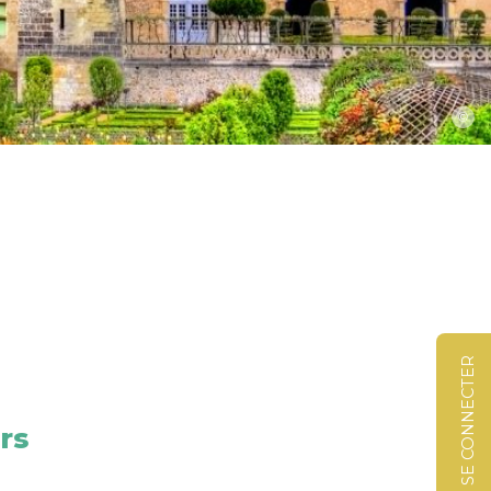
©
SE CONNECTER
rs