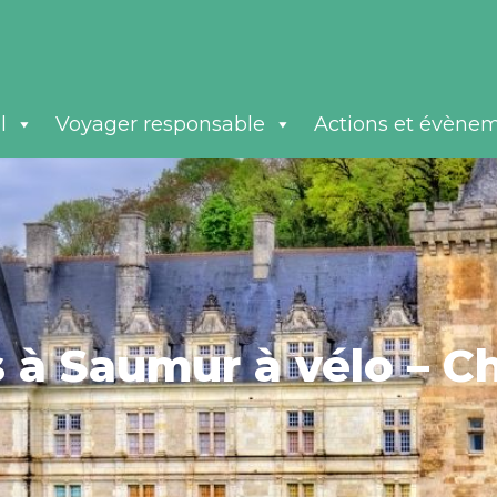
l
Voyager responsable
Actions et évène
s à Saumur à vélo – 