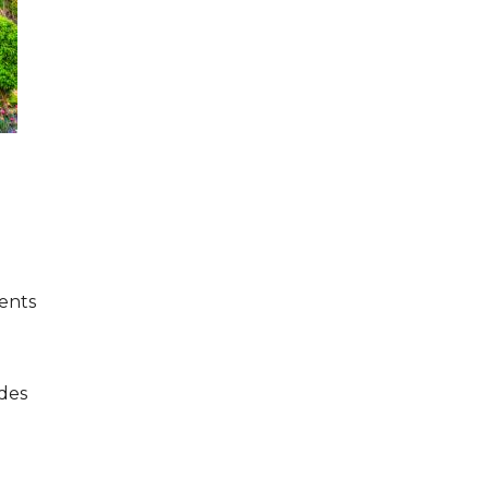
ments
des