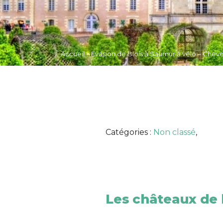
Accueil
>
Evasion de Blois à Saumur à vélo – Chev
Catégories :
Non classé
,
Les châteaux de l