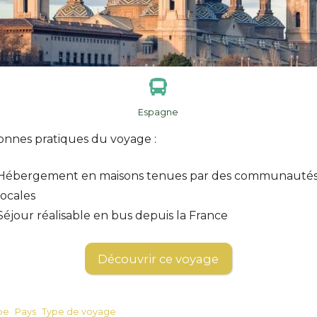
Espagne
onnes pratiques du voyage :
Hébergement en maisons tenues par des communauté
locales
Séjour réalisable en bus depuis la France
Découvrir ce voyage
pe
Pays
Type de voyage