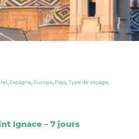
le
rel
,
Espagne
,
Europe
,
Pays
,
Type de voyage
,
int Ignace – 7 jours