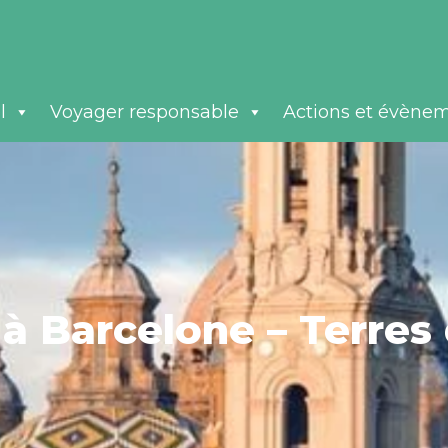
l
Voyager responsable
Actions et évène
à Barcelone – Terres 