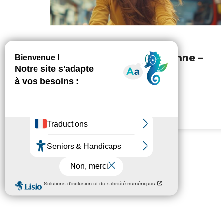
Escapade Londonienne –
Tango