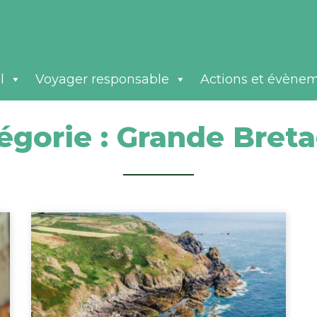
l
Voyager responsable
Actions et évène
égorie :
Grande Bret