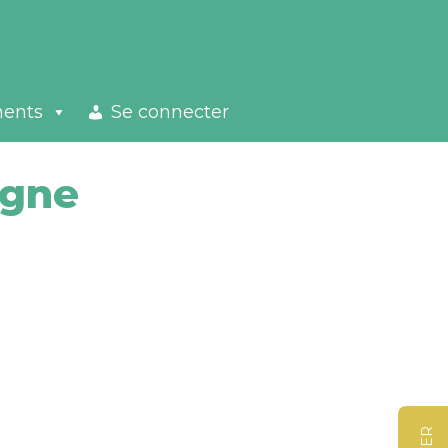
ments
Se connecter
agne