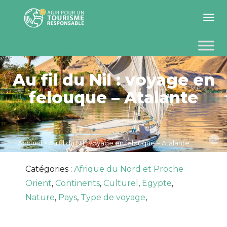
Toggle 
Au fil du Nil : voyage en
felouque – Atalante
©
Accueil
>
Au fil du Nil : voyage en felouque – Atalante
Catégories :
Afrique du Nord et Proche
Orient
,
Continents
,
Culturel
,
Egypte
,
Nature
,
Pays
,
Type de voyage
,