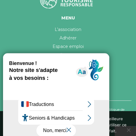
MENU
L’association
Adhérer
Espace emploi
Contact
© 2026 ATR Tous droits réservés -
Crédits & Mentions légales
-
Politique de
confidentialité
Nous utilisons des cookies pour vous garantir la meilleure
expérience sur notre site web. Si vous continuez à utiliser ce
Conception graphique, iconographie et développement de ce site réalisés par
site, nous supposerons que vous en êtes satisfait.
Oxygene Conseil
. Refonte réalisée par
Fée des sites