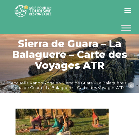
Toggle 
Sierra de Guara – La
Balaguere – Carte des
Voyages ATR
Accueil
>
Rando Yoga en Sierra de Guara – La Balaguère
>
©
Sierra de Guara – La Balaguere – Carte des Voyages ATR