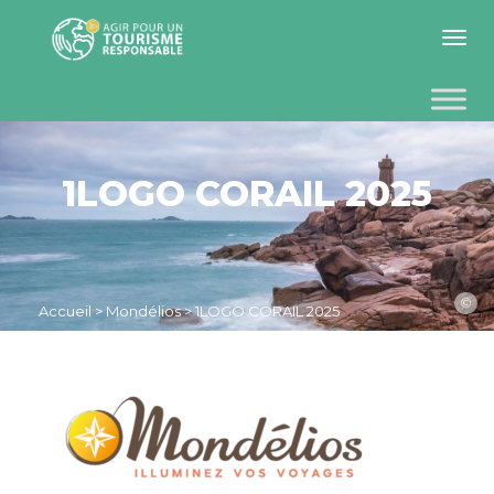
Toggle 
1LOGO CORAIL 2025
©
Accueil
>
Mondélios
>
1LOGO CORAIL 2025