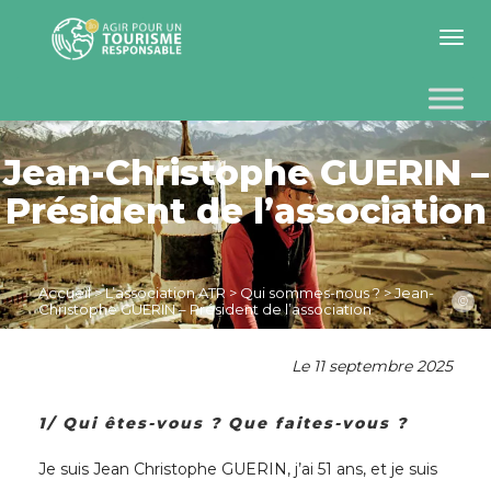
Toggle 
Jean-Christophe GUERIN –
Président de l’association
Accueil
>
L’association ATR
>
Qui sommes-nous ?
>
Jean-
©
Christophe GUERIN – Président de l’association
Le 11 septembre 2025
1/
Qui
êtes-vous ?
Que faites-vous ?
J
e suis Jean Christophe GUERIN, j’ai 51 ans, et je suis