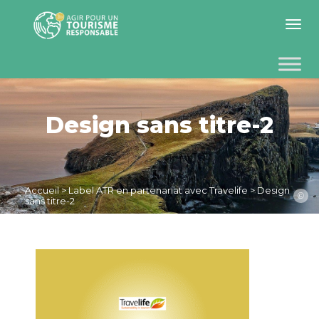
Toggle 
Design sans titre-2
Accueil
>
Label ATR en partenariat avec Travelife
>
Design
©
sans titre-2