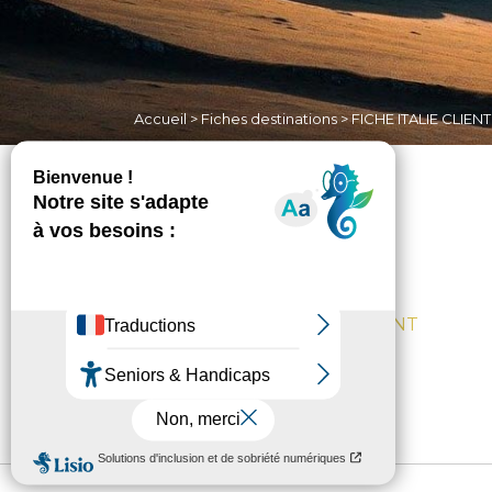
Accueil
>
Fiches destinations
>
FICHE ITALIE CLIENT
FICHE ITALIE CLIENT
Non classé