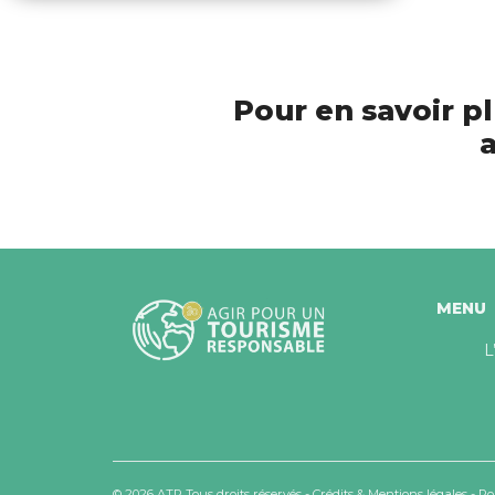
Pour en savoir pl
a
MENU
L
© 2026 ATR Tous droits réservés -
Crédits & Mentions légales
-
Po