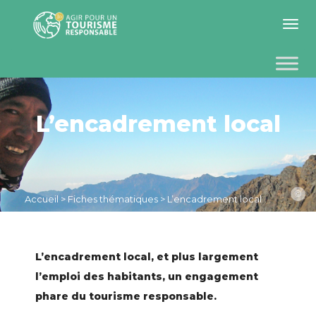
Toggle 
L’encadrement local
©
Accueil
>
Fiches thématiques
>
L’encadrement local
L’encadrement local, et plus largement
l’emploi des habitants, un engagement
phare du tourisme responsable.