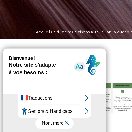
Accueil
>
Sri Lanka
>
Saisons ATR Sri Lanka quand p
Non classé