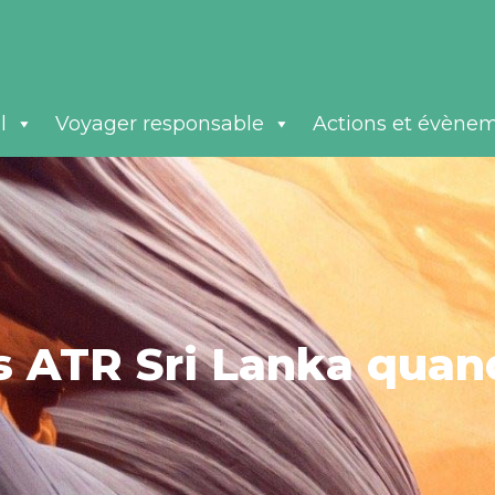
l
Voyager responsable
Actions et évène
s ATR Sri Lanka quand