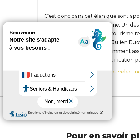
C’est donc dans cet élan que sont appa
certifications dans le tourisme. Un de
est le réseau Agir pour un tourisme r
tourisme d’aventure. Pour Julien Buot,
cruciale a toujours été : “comment as
tout en gérant une communication po
Un dossier à retrouver sur
lenouvelecono
Pour en savoir pl