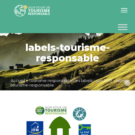
Toggle 
labels-tourisme-
responsable
Accueil
>
Tourisme responsable : les labels – juin 2017
>
labels-
©
tourisme-responsable