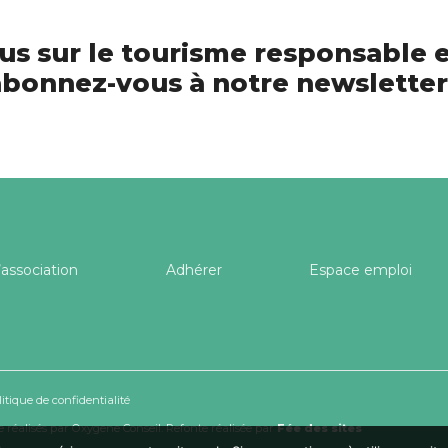
us sur le tourisme responsable e
bonnez-vous à notre newsletter
’association
Adhérer
Espace emploi
litique de confidentialité
 réalisés par
Oxygene Conseil
. Refonte réalisée par
Fée des sites