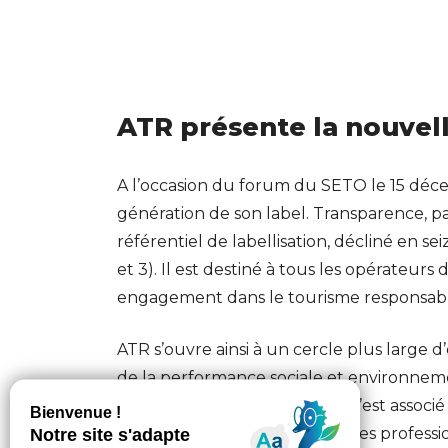
ATR présente la nouvell
A l’occasion du forum du SETO le 15 déc
génération de son label. Transparence, pa
référentiel de labellisation, décliné en se
et 3). Il est destiné à tous les opérateur
engagement dans le tourisme responsabl
ATR s’ouvre ainsi à un cercle plus large d
de la performance sociale et environnem
crédibiliser la démarche, ATR s’est associé
contrôle. Pour accompagner les professi