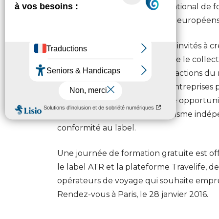
avec Travelife, système international de 
pratiques des tour opérateurs européens
Les opérateurs intéressés sont invités à 
www.travelife.info
et à rejoindre le coll
personnalisé et participer aux actions du r
signature de charte ATR, les entreprises
« labellisation en cours ». Cette opport
l’audit par Ecocert, seul organisme indépe
conformité au label.
Une journée de formation gratuite est of
le label ATR et la plateforme Travelife,
opérateurs de voyage qui souhaite empr
Rendez-vous à Paris, le 28 janvier 2016.