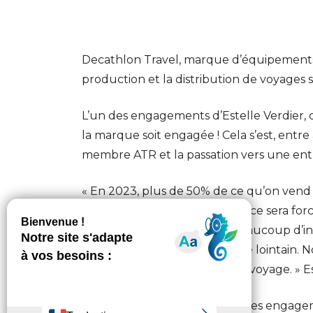
Decathlon Travel, marque d’équipements 
production et la distribution de voyages s
L’un des engagements d’Estelle Verdier, 
la marque soit engagée ! Cela s’est, entre
membre ATR et la passation vers une entr
« En 2023, plus de 50% de ce qu’on vend 
l’avion avec Decathlon Travel, ce sera f
En termes de RSE, on a vu beaucoup d’init
les impacts négatifs du voyage lointain. 
compensation dans le prix du voyage. » Es
Nous vous lançons découvrir les engagem