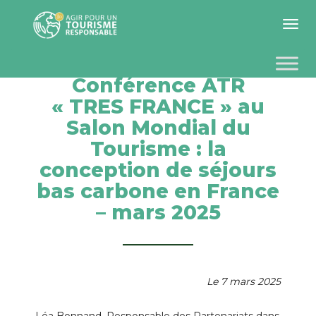
Toggle 
Conférence ATR
« TRES FRANCE » au
Salon Mondial du
Tourisme : la
conception de séjours
bas carbone en France
– mars 2025
Le 7 mars 2025
Léa Bonnand, Responsable des Partenariats dans