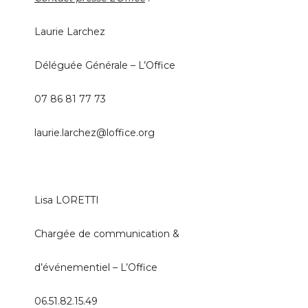
Laurie Larchez
Déléguée Générale – L’Office
07 86 81 77 73
laurie.larchez@loffice.org
Lisa LORETTI
Chargée de communication &
d’événementiel – L’Office
06.51.82.15.49