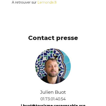
A retrouver sur
Lemonde.fr
Contact presse
Julien Buot
01.73.01.40.54
j.buot@tourisme-responsable.org