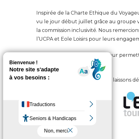
Inspirée de la Charte Ethique du Voyage
vu le jour début juillet grâce au group
la commission inclusivité. Nous remercion
l’UCPA et Eole Loisirs pour leurs engage
Cette Charte est vulgarisée pour permettr
l’approprier plus facilement !
Pour en savoir plus, nous vous laissons d