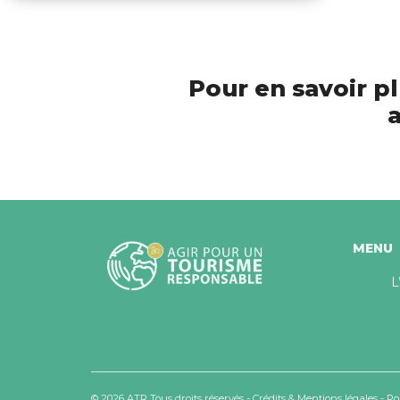
Pour en savoir pl
a
MENU
L
© 2026 ATR Tous droits réservés -
Crédits & Mentions légales
-
Po