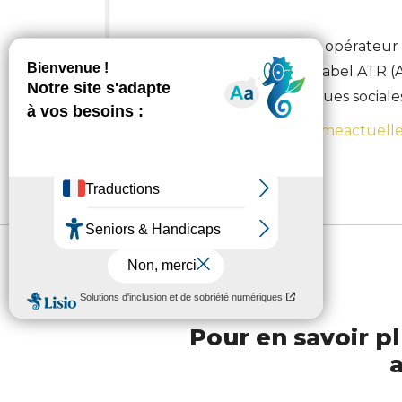
Et pour vous adresser à un opérateur 
ses habitants, fiez-vous au label ATR 
et certifie les bonnes pratiques socia
Un article à retrouver sur
femmeactuelle
Pour en savoir pl
a