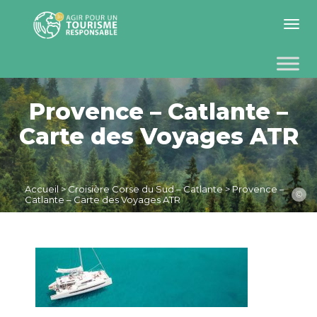
Toggle 
Provence – Catlante –
Carte des Voyages ATR
Accueil
>
Croisière Corse du Sud – Catlante
>
Provence –
©
Catlante – Carte des Voyages ATR