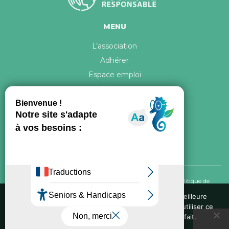
MENU
L’association
Adhérer
Espace emploi
Contact
© 2026 ATR Tous droits réservés -
Crédits & Mentions légales
-
Politique de
confidentialité
Nous utilisons des cookies pour vous garantir la meilleure
expérience sur notre site web. Si vous continuez à utiliser ce
Conception graphique, iconographie et développement de ce site réalisés par
site, nous supposerons que vous en êtes satisfait.
Oxygene Conseil
. Refonte réalisée par
Fée des sites