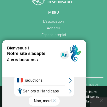
MENU
L’association
Adhérer
Espace emploi
Contact
© 2026 ATR Tous droits réservés -
Crédits & Mentions légales
-
Politique de
confidentialité
Nous utilisons des cookies pour vous garantir la meilleure
expérience sur notre site web. Si vous continuez à utiliser ce
Conception graphique, iconographie et développement de ce site réalisés par
site, nous supposerons que vous en êtes satisfait.
Oxygene Conseil
. Refonte réalisée par
Fée des sites