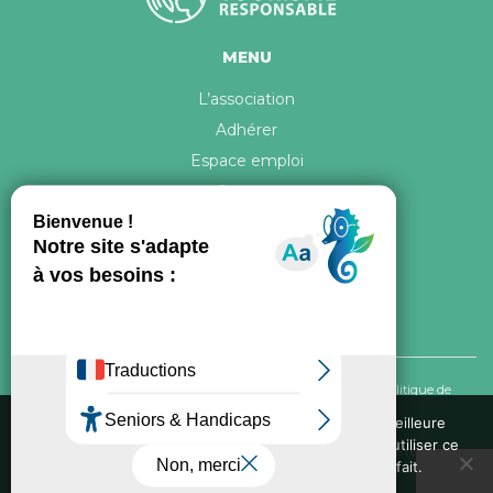
MENU
L’association
Adhérer
Espace emploi
Contact
© 2026 ATR Tous droits réservés -
Crédits & Mentions légales
-
Politique de
confidentialité
Nous utilisons des cookies pour vous garantir la meilleure
expérience sur notre site web. Si vous continuez à utiliser ce
Conception graphique, iconographie et développement de ce site réalisés par
site, nous supposerons que vous en êtes satisfait.
Oxygene Conseil
. Refonte réalisée par
Fée des sites