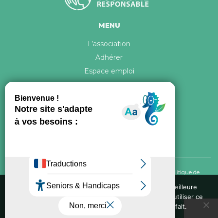
MENU
L’association
Adhérer
Espace emploi
Contact
© 2026 ATR Tous droits réservés -
Crédits & Mentions légales
-
Politique de
confidentialité
Nous utilisons des cookies pour vous garantir la meilleure
expérience sur notre site web. Si vous continuez à utiliser ce
Conception graphique, iconographie et développement de ce site réalisés par
site, nous supposerons que vous en êtes satisfait.
Oxygene Conseil
. Refonte réalisée par
Fée des sites