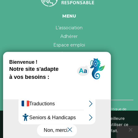
MENU
L’association
Adhérer
Espace emploi
Contact
© 2026 ATR Tous droits réservés -
Crédits & Mentions légales
-
Politique de
confidentialité
Nous utilisons des cookies pour vous garantir la meilleure
expérience sur notre site web. Si vous continuez à utiliser ce
Conception graphique, iconographie et développement de ce site réalisés par
site, nous supposerons que vous en êtes satisfait.
Oxygene Conseil
. Refonte réalisée par
Fée des sites